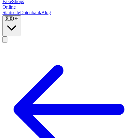
FakeShops
Online
Startseite
Datenbank
Blog
🇩🇪
DE