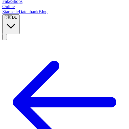
FakeShops
Online
Startseite
Datenbank
Blog
🇩🇪
DE