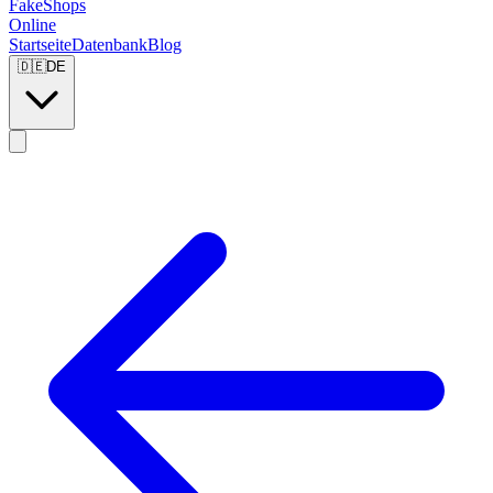
FakeShops
Online
Startseite
Datenbank
Blog
🇩🇪
DE