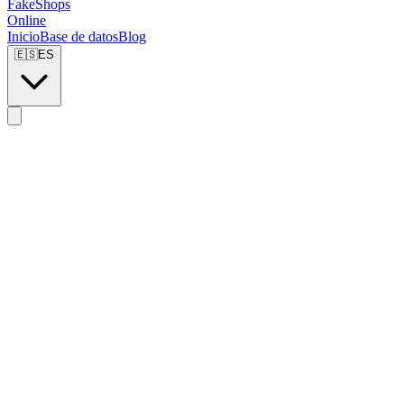
FakeShops
Online
Inicio
Base de datos
Blog
🇪🇸
ES