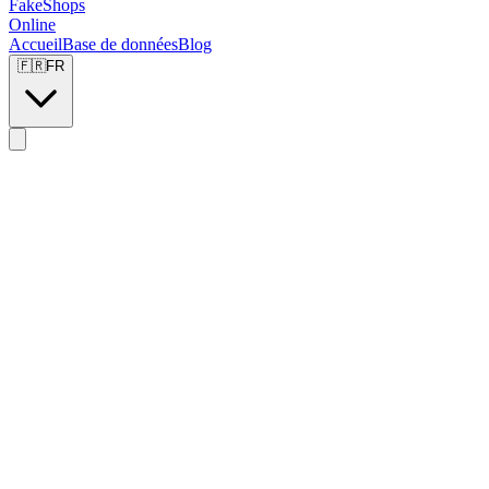
FakeShops
Online
Accueil
Base de données
Blog
🇫🇷
FR