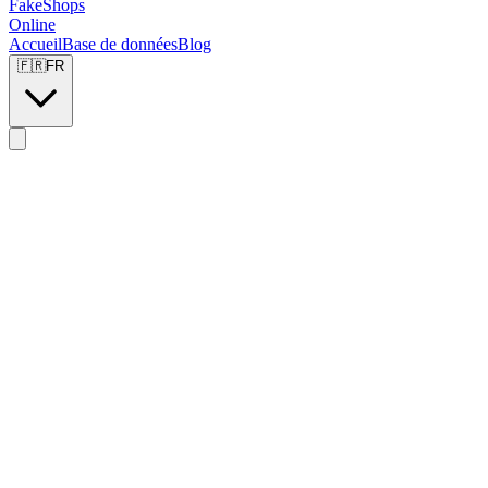
FakeShops
Online
Accueil
Base de données
Blog
🇫🇷
FR