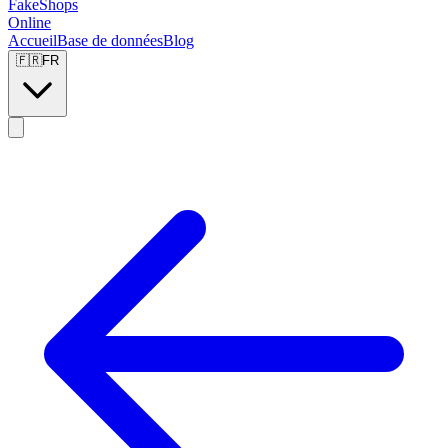
FakeShops
Online
Accueil
Base de données
Blog
🇫🇷
FR