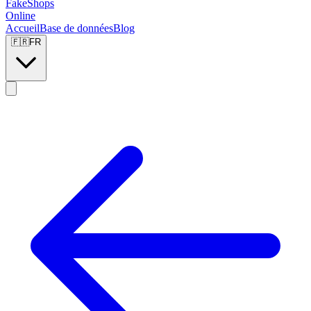
FakeShops
Online
Accueil
Base de données
Blog
🇫🇷
FR