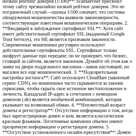
низкий рейтинг доверия (1/100)**: Scamadviser присвоил
этому сайту чрезвычайно низкий рейтинг доверия. Это не
пограничный случай—оценка 1/100 означает, что системы
обнаружения мошенничества выявили закономерности,
соответствующие известным мошенническим операциям. 2.
**Вводящий в заблуждение сертификат SSL**: Хотя сайт
имеет действительный сертификат SSL (выданный Google
Trust Services), это НЕ является признаком законности.
Современные мошенники регулярно используют
действительные сертификаты SSL. Сертификат только
шифрует данные при передаче; он не проверяет, что бизнес,
стоящий за сайтом, является законным. Думайте об этом как о
замке на двери поддельного магазина—замок настоящий, но
магазин все еще мошеннический. 3. **Подозрительная
настройка хостинга**: Сайт использует Cloudflare (законный
сервис CDN), но мошенники часто скрываются за такими
сервисами, чтобы скрыть свое истинное местоположение и
личность. Канадский IP-адрес в сочетании с немецким
доменом (.de) является необычной комбинацией, которая
указывает на возможный обман. 4. **Неизвестный возраст
домена и регистратор**: Отсутствие информации о том, когда
был зарегистрирован домен и кем, является классическим
красным флажком. Легитимные компании обычно имеют
прозрачную информацию о регистрации домена. 5.
**Отсутствие установленного онлайн-присутствия**: Домен