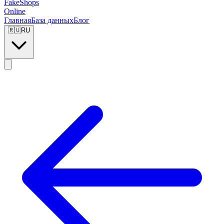
FakeShops
Online
Главная
База данных
Блог
🇷🇺
RU