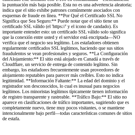
la puntuación más baja posible. Esta no es una advertencia aleatoria;
indica que el sitio exhibe patrones comúnmente asociados con
esquemas de fraude en línea. **Por Qué el Certificado SSL No
Significa que Sea Seguro:** Puede notar que el sitio tiene un
certificado SSL válido (el 'https://' y el icono de candado). Es
importante entender esto: un certificado SSL válido solo significa
que la conexión entre usted y el servidor está encriptada—NO
verifica que el negocio sea legítimo. Los estafadores obtienen
regularmente certificados SSL legítimos, haciendo que sus sitios
fraudulentos se vean profesionales y seguros. **La Configuración
del Alojamiento:** El sitio está alojado en Canadá a través de
Cloudflare, un servicio de entrega de contenido legítimo. Sin
embargo, los estafadores frecuentemente usan proveedores de
alojamiento reputables para parecer más creíbles. Esto no indica
legitimidad. **Información Faltante:** La edad del dominio y el
registrador son desconocidos, lo cual es inusual para negocios
legítimos. Los minoristas legítimos típicamente tienen información
de registro transparente y rastreable. **Tráfico Bajo:** El sitio no
aparece en clasificaciones de tráfico importantes, sugiriendo que es
completamente nuevo, tiene muy pocos visitantes, o se mantiene
intencionalmente bajo perfil—todas características comunes de sitios
de estafa.