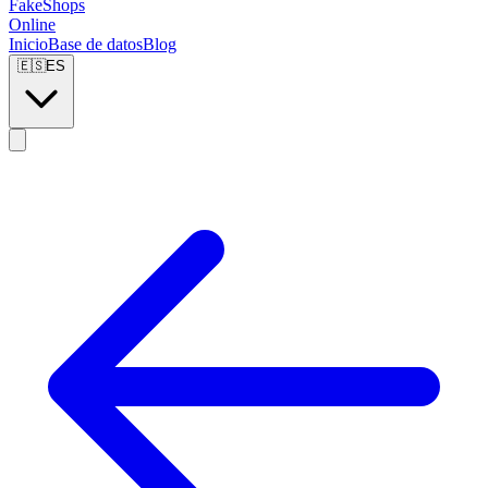
FakeShops
Online
Inicio
Base de datos
Blog
🇪🇸
ES